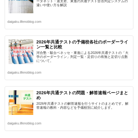
ータネット・選太君、東進の共通テスト合否判定システムの
違いや使い方を解説
daigaku.lifenoblog.com
2026年共通テストの予備校各社のボーダーライ
ン一覧と比較
河合塾・駿台ベネッセ・東進による2026年共通テストの「大
学のボーダーライン」判定一覧・足切りの有無と足切り点数
について。
daigaku.lifenoblog.com
2026年共通テストの問題・解答速報ページまと
め
2026年共通テストの解答速報を行うサイトのまとめです。解
答速報の教科・内容などを予備校別に紹介します。
daigaku.lifenoblog.com